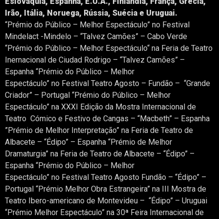
Eslováquia, Espanha, E.U.A., Finlândia, França, Grécia,
Irão, Itália, Noruega, Rússia, Suécia e Uruguai.
“Prémio do Público – Melhor Espectáculo” no Festival
Mindelact -Mindelo – “Talvez Camões” – Cabo Verde
“Prémio do Público – Melhor Espectáculo
“
na Feria de Teatro
Inernacional de Ciudad Rodrigo – “Talvez Camões” –
Espanha
“Prémio do Público – Melhor
Espectáculo
”
no Festival Teatro Agosto – Fundão – “Grande
Criador” – Portugal
“Prémio do Público – Melhor
Espectáculo
”
na XXXI
Edição da Mostra Internacional de
Teatro Cómico e Festivo de Cangas
– “Macbeth” – Espanha
”Prémio de Melhor Interpretação” na Feria de Teatro de
Albacete – “Édipo” – Espanha
“Prémio de Melhor
Dramaturgia” na Feria de Teatro de Albacete – “Édipo” –
Espanha
“Prémio do Público – Melhor
Espectáculo
”
no Festival Teatro Agosto Fundão – “Édipo” –
Portugal
“Prémio
Melhor Obra Estrangeira” na III Mostra de
Teatro Ibero-americano de
Montevideu
– “Édipo” – Uruguai
“Prémio Melhor Espectáculo” na 30ª Feira Internacional de