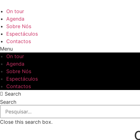
Pular
para
On tour
o
Agenda
conteúdo
Sobre Nós
Espectáculos
Contactos
Menu
On tour
Agenda
Sobre Nós
Espectáculos
Contactos
Search
Search
Close this search box.